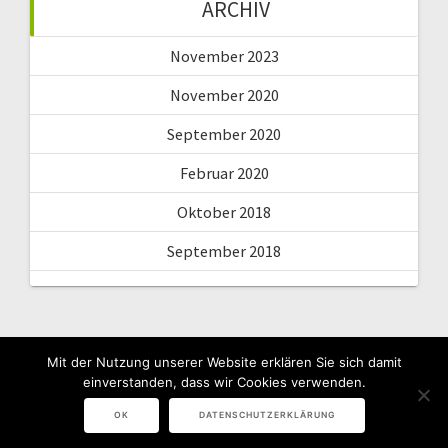
ARCHIV
November 2023
November 2020
September 2020
Februar 2020
Oktober 2018
September 2018
Mit der Nutzung unserer Website erklären Sie sich damit
einverstanden, dass wir Cookies verwenden.
© 2026 Charles Franzke.
Impressum
Datenschutz
OK
DATENSCHUTZERKLÄRUNG