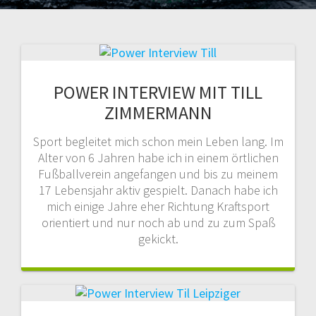
POWER INTERVIEW MIT TILL
ZIMMERMANN
Sport begleitet mich schon mein Leben lang. Im
Alter von 6 Jahren habe ich in einem örtlichen
Fußballverein angefangen und bis zu meinem
17 Lebensjahr aktiv gespielt. Danach habe ich
mich einige Jahre eher Richtung Kraftsport
orientiert und nur noch ab und zu zum Spaß
gekickt.