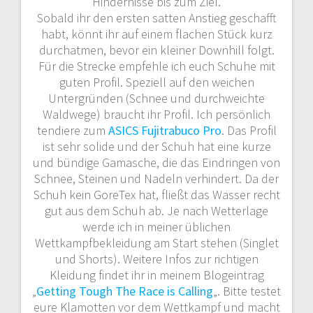
Hindernisse bis zum Ziel.
Sobald ihr den ersten satten Anstieg geschafft
habt, könnt ihr auf einem flachen Stück kurz
durchatmen, bevor ein kleiner Downhill folgt.
Für die Strecke empfehle ich euch Schuhe mit
guten Profil. Speziell auf den weichen
Untergründen (Schnee und durchweichte
Waldwege) braucht ihr Profil. Ich persönlich
tendiere zum
ASICS Fujitrabuco Pro
. Das Profil
ist sehr solide und der Schuh hat eine kurze
und bündige Gamasche, die das Eindringen von
Schnee, Steinen und Nadeln verhindert. Da der
Schuh kein GoreTex hat, fließt das Wasser recht
gut aus dem Schuh ab. Je nach Wetterlage
werde ich in meiner üblichen
Wettkampfbekleidung am Start stehen (Singlet
und Shorts). Weitere Infos zur richtigen
Kleidung findet ihr in meinem Blogeintrag
„
Getting Tough The Race is Calling
„. Bitte testet
eure Klamotten vor dem Wettkampf und macht