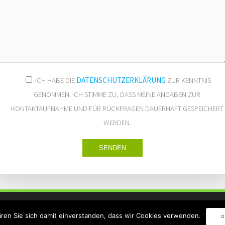
ICH HABE DIE
DATENSCHUTZERKLÄRUNG
ZUR KENNTNIS
GENOMMEN. ICH STIMME ZU, DASS MEINE ANGABEN ZUR
KONTAKTAUFNAHME UND FÜR RÜCKFRAGEN DAUERHAFT GESPEICHERT
WERDEN.
© 2026 Charles Franzke.
Impressum
Datenschutz
ren Sie sich damit einverstanden, dass wir Cookies verwenden.
O